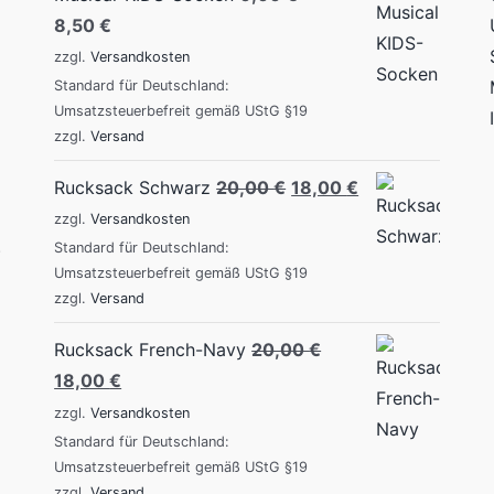
8,50
€
zzgl.
Versandkosten
Standard für Deutschland:
Umsatzsteuerbefreit gemäß UStG §19
zzgl.
Versand
Original
Current
Rucksack Schwarz
20,00
€
18,00
€
price
price
zzgl.
Versandkosten
.
was:
is:
Standard für Deutschland:
Umsatzsteuerbefreit gemäß UStG §19
20,00 €.
18,00 €.
zzgl.
Versand
Rucksack French-Navy
20,00
€
Original
Current
18,00
€
price
price
zzgl.
Versandkosten
was:
is:
Standard für Deutschland:
Umsatzsteuerbefreit gemäß UStG §19
20,00 €.
18,00 €.
zzgl.
Versand