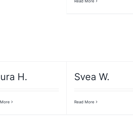
Read More
ura H.
Svea W.
 More
Read More