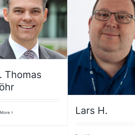
. Thomas
öhr
Lars H.
 More