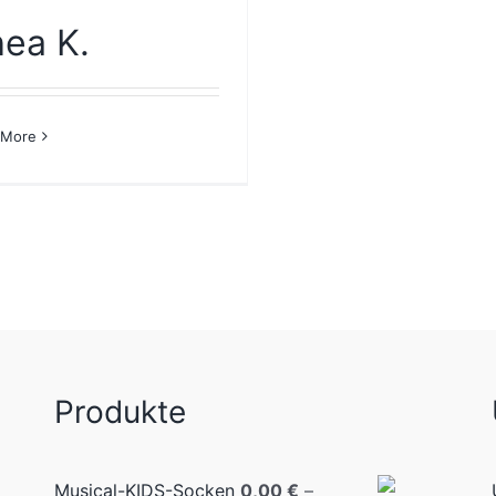
ea K.
 More
Produkte
Musical-KIDS-Socken
0,00
€
–