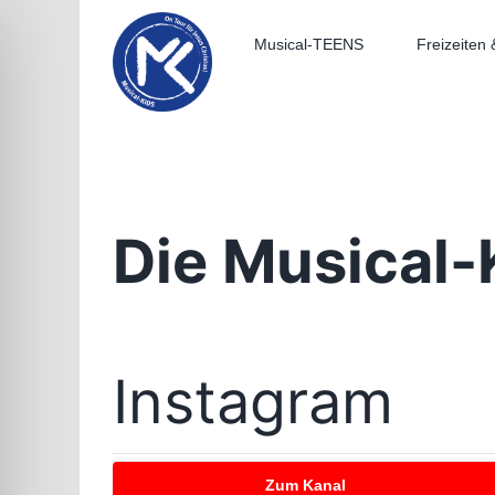
Zum
Inhalt
Musical-TEENS
Freizeiten 
springen
Die Musical-
Instagram
Zum Kanal