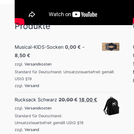
Produkte
Musical-KIDS-Socken
0,00
€
–
8,50
€
zzgl.
Versandkosten
Standard für Deutschland: Umsatzsteuerbefreit gemäß
UStG §19
zzgl.
Versand
Original
Current
Rucksack Schwarz
20,00
€
18,00
€
price
price
zzgl.
Versandkosten
.
was:
is:
Standard für Deutschland:
Umsatzsteuerbefreit gemäß UStG §19
20,00 €.
18,00 €.
zzgl.
Versand