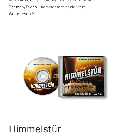
Von
Redaktion
|
1. Februar 2026
|
Musical NT
,
für
Themen/Teens
|
Kommentare deaktiviert
Das
Weiterlesen
Erbe
Himmelstür