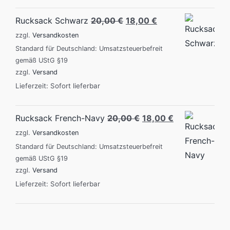
Original
Current
Rucksack Schwarz
20,00
€
18,00
€
price
price
zzgl.
Versandkosten
was:
is:
Standard für Deutschland: Umsatzsteuerbefreit
gemäß UStG §19
20,00 €.
18,00 €.
zzgl.
Versand
Lieferzeit: Sofort lieferbar
Original
Current
Rucksack French-Navy
20,00
€
18,00
€
price
price
zzgl.
Versandkosten
was:
is:
Standard für Deutschland: Umsatzsteuerbefreit
gemäß UStG §19
20,00 €.
18,00 €.
zzgl.
Versand
Lieferzeit: Sofort lieferbar