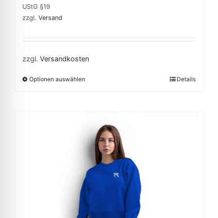
UStG §19
zzgl.
Versand
zzgl.
Versandkosten
Optionen auswählen
Details
This
product
has
multiple
variants.
The
options
may
be
chosen
on