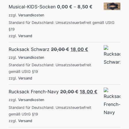
Musical-KIDS-Socken
0,00
€
–
8,50
€
zzgl.
Versandkosten
Standard für Deutschland: Umsatzsteuerbefreit gemäß UStG
§19
zzgl.
Versand
Original
Current
Rucksack Schwarz
20,00
€
18,00
€
price
price
zzgl.
Versandkosten
was:
is:
Standard für Deutschland: Umsatzsteuerbefreit
gemäß UStG §19
20,00 €.
18,00 €.
zzgl.
Versand
Original
Current
Rucksack French-Navy
20,00
€
18,00
€
price
price
zzgl.
Versandkosten
was:
is:
Standard für Deutschland: Umsatzsteuerbefreit
gemäß UStG §19
20,00 €.
18,00 €.
zzgl.
Versand