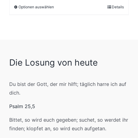
Optionen auswählen
Details
This
product
has
multiple
variants.
The
options
Die Losung von heute
may
be
Du bist der Gott, der mir hilft; täglich harre ich auf
chosen
dich.
on
the
Psalm 25,5
product
Bittet, so wird euch gegeben; suchet, so werdet ihr
page
finden; klopfet an, so wird euch aufgetan.