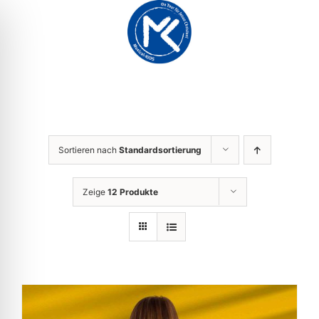
Zum
Inhalt
springen
Sortieren nach
Standardsortierung
Zeige
12 Produkte