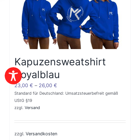
variants.
The
options
may
be
chosen
Kapuzensweatshirt
on
the
Royalblau
product
23,00
€
–
26,00
€
page
Standard für Deutschland: Umsatzsteuerbefreit gemäß
UStG §19
zzgl.
Versand
zzgl.
Versandkosten