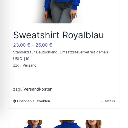
the
product
page
Sweatshirt Royalblau
23,00
€
–
26,00
€
Standard für Deutschland: Umsatzsteuerbefreit gemäß
UStG §19
zzgl.
Versand
zzgl.
Versandkosten
Optionen auswählen
Details
This
product
has
multiple