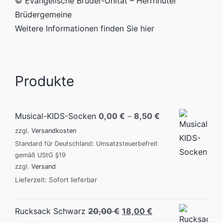
© Evangelische Brüder-Unität – Herrnhuter
Brüdergemeine
Weitere Informationen finden Sie hier
Produkte
Musical-KIDS-Socken
0,00
€
–
8,50
€
zzgl.
Versandkosten
Standard für Deutschland: Umsatzsteuerbefreit
gemäß UStG §19
zzgl.
Versand
Lieferzeit: Sofort lieferbar
Original
Current
Rucksack Schwarz
20,00
€
18,00
€