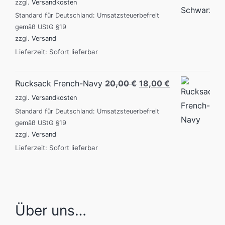
price
price
zzgl.
Versandkosten
was:
is:
Standard für Deutschland: Umsatzsteuerbefreit
gemäß UStG §19
20,00 €.
18,00 €.
zzgl.
Versand
Lieferzeit: Sofort lieferbar
Original
Current
Rucksack French-Navy
20,00
€
18,00
€
price
price
zzgl.
Versandkosten
was:
is:
Standard für Deutschland: Umsatzsteuerbefreit
gemäß UStG §19
20,00 €.
18,00 €.
zzgl.
Versand
Lieferzeit: Sofort lieferbar
Über uns…