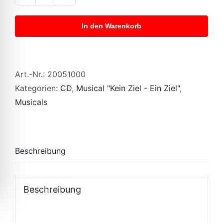
Kein
Ziel
In den Warenkorb
-
ein
Ziel
-
Art.-Nr.:
20051000
CD
Kategorien:
CD
,
Musical "Kein Ziel - Ein Ziel"
,
quantity
Musicals
Beschreibung
Beschreibung