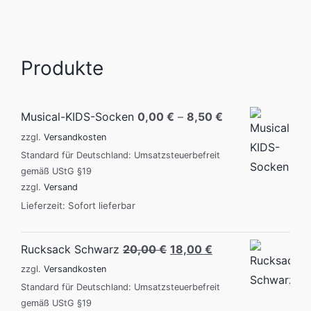
Produkte
Musical-KIDS-Socken
0,00
€
–
8,50
€
zzgl.
Versandkosten
Standard für Deutschland: Umsatzsteuerbefreit
gemäß UStG §19
zzgl.
Versand
Lieferzeit: Sofort lieferbar
Original
Current
Rucksack Schwarz
20,00
€
18,00
€
price
price
zzgl.
Versandkosten
was:
is:
Standard für Deutschland: Umsatzsteuerbefreit
gemäß UStG §19
20,00 €.
18,00 €.