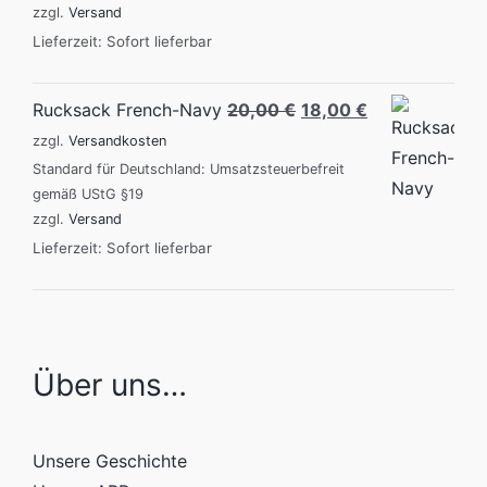
zzgl.
Versand
Lieferzeit: Sofort lieferbar
Original
Current
Rucksack French-Navy
20,00
€
18,00
€
price
price
zzgl.
Versandkosten
was:
is:
Standard für Deutschland: Umsatzsteuerbefreit
gemäß UStG §19
20,00 €.
18,00 €.
zzgl.
Versand
Lieferzeit: Sofort lieferbar
Über uns…
Unsere Geschichte