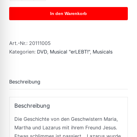
-
In den Warenkorb
DVD
quantity
Art.-Nr.:
20111005
Kategorien:
DVD
,
Musical "erLEBT!"
,
Musicals
Beschreibung
Beschreibung
Die Geschichte von den Geschwistern Maria,
Martha und Lazarus mit ihrem Freund Jesus.
Etwas schlimmes ist passiert… Lazarus wurde