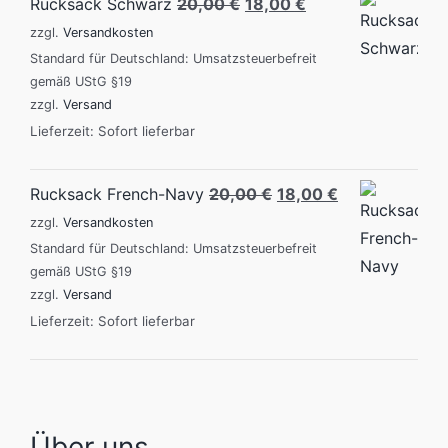
Original
Current
Rucksack Schwarz
20,00
€
18,00
€
price
price
zzgl.
Versandkosten
was:
is:
Standard für Deutschland: Umsatzsteuerbefreit
gemäß UStG §19
20,00 €.
18,00 €.
zzgl.
Versand
Lieferzeit: Sofort lieferbar
Original
Current
Rucksack French-Navy
20,00
€
18,00
€
price
price
zzgl.
Versandkosten
was:
is:
Standard für Deutschland: Umsatzsteuerbefreit
gemäß UStG §19
20,00 €.
18,00 €.
zzgl.
Versand
Lieferzeit: Sofort lieferbar
Über uns…