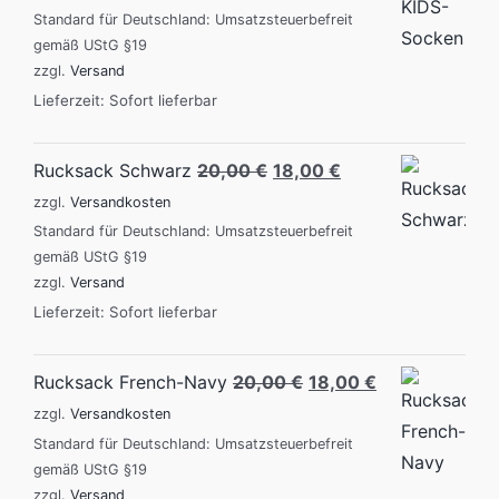
Standard für Deutschland: Umsatzsteuerbefreit
gemäß UStG §19
zzgl.
Versand
Lieferzeit: Sofort lieferbar
Original
Current
Rucksack Schwarz
20,00
€
18,00
€
price
price
zzgl.
Versandkosten
was:
is:
Standard für Deutschland: Umsatzsteuerbefreit
gemäß UStG §19
20,00 €.
18,00 €.
zzgl.
Versand
Lieferzeit: Sofort lieferbar
Original
Current
Rucksack French-Navy
20,00
€
18,00
€
price
price
zzgl.
Versandkosten
was:
is:
Standard für Deutschland: Umsatzsteuerbefreit
gemäß UStG §19
20,00 €.
18,00 €.
zzgl.
Versand