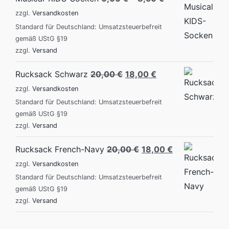
zzgl.
Versandkosten
Standard für Deutschland: Umsatzsteuerbefreit
gemäß UStG §19
zzgl.
Versand
Original
Current
Rucksack Schwarz
20,00
€
18,00
€
price
price
zzgl.
Versandkosten
was:
is:
Standard für Deutschland: Umsatzsteuerbefreit
gemäß UStG §19
20,00 €.
18,00 €.
zzgl.
Versand
Original
Current
Rucksack French-Navy
20,00
€
18,00
€
price
price
zzgl.
Versandkosten
was:
is:
Standard für Deutschland: Umsatzsteuerbefreit
gemäß UStG §19
20,00 €.
18,00 €.
zzgl.
Versand