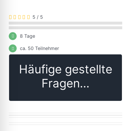
5
/
5
8 Tage
ca. 50 Teilnehmer
Häufige gestellte
Hier sind die
Antworten...
Fragen...