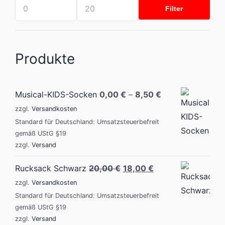
Filter
Mindestpreis
Höchstpreis
Produkte
Musical-KIDS-Socken
0,00
€
–
8,50
€
zzgl.
Versandkosten
Standard für Deutschland: Umsatzsteuerbefreit
gemäß UStG §19
zzgl.
Versand
Original
Current
Rucksack Schwarz
20,00
€
18,00
€
price
price
zzgl.
Versandkosten
was:
is:
Standard für Deutschland: Umsatzsteuerbefreit
gemäß UStG §19
20,00 €.
18,00 €.
zzgl.
Versand