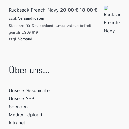
Original
Current
Rucksack French-Navy
20,00
€
18,00
€
price
price
zzgl.
Versandkosten
was:
is:
Standard für Deutschland: Umsatzsteuerbefreit
gemäß UStG §19
20,00 €.
18,00 €.
zzgl.
Versand
Über uns…
Unsere Geschichte
Unsere APP
Spenden
Medien-Upload
Intranet