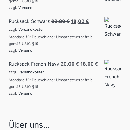
gemäß UStG §19
zzgl.
Versand
Original
Current
Rucksack Schwarz
20,00
€
18,00
€
price
price
zzgl.
Versandkosten
was:
is:
Standard für Deutschland: Umsatzsteuerbefreit
gemäß UStG §19
20,00 €.
18,00 €.
zzgl.
Versand
Original
Current
Rucksack French-Navy
20,00
€
18,00
€
price
price
zzgl.
Versandkosten
was:
is:
Standard für Deutschland: Umsatzsteuerbefreit
gemäß UStG §19
20,00 €.
18,00 €.
zzgl.
Versand
Über uns…